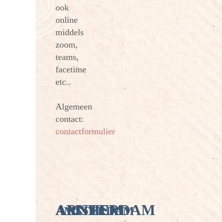
ook
online
middels
zoom,
teams,
facetime
etc..
Algemeen
contact:
contactformulier
AMSTERDAM
ARNHEM
ARNHEM
AMSTERDAM