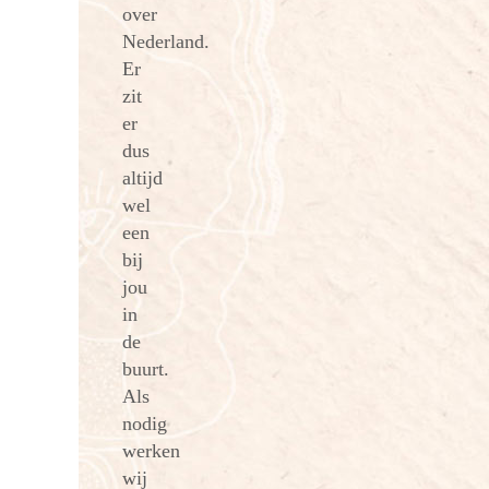
over
Nederland.
Er
zit
er
dus
altijd
wel
een
bij
jou
in
de
buurt.
Als
nodig
werken
wij