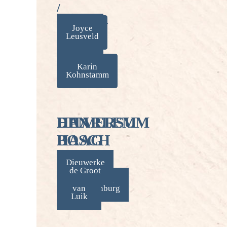
/
BERGEN
Adine
Marline
Joyce
de
Leusveld
Tjeenk
Planque
Willink
Karin
Kohnstamm
DEN
DEN
HAARLEM
HILVERSUM
BOSCH
HAAG
Elisabeth
Dieuwerke
de Groot
Asjes
Rosalie
Deirdre van
Schaardenburg
van
Luik