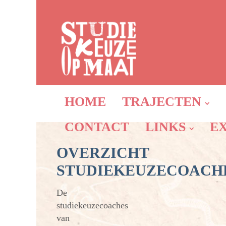
HOME
TRAJECTEN
CONTACT
LINKS
E
OVERZICHT
STUDIEKEUZECOACH
De
studiekeuzecoaches
van