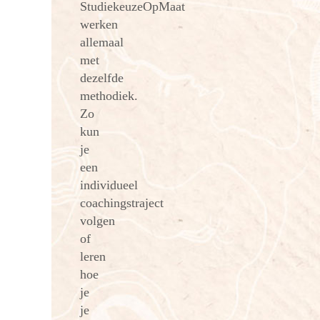
StudiekeuzeOpMaat
werken
allemaal
met
dezelfde
methodiek.
Zo
kun
je
een
individueel
coachingstraject
volgen
of
leren
hoe
je
je