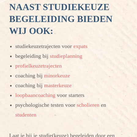
NAAST STUDIEKEUZE
BEGELEIDING BIEDEN
WIJ OOK:
studiekeuzetrajecten voor
expats
begeleiding bij
studieplanning
profielkeuzetrajecten
coaching bij
minorkeuze
coaching bij
masterkeuze
loopbaancoaching
voor starters
psychologische testen voor
scholieren
en
studenten
Laat je bij je studie(keuze) begeleiden door een