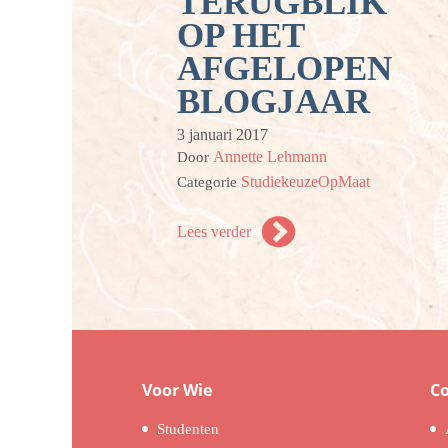
TERUGBLIK
OP HET
AFGELOPEN
BLOGJAAR
3 januari 2017
Annette Lehmann
Door
StudiekeuzeOpMaat
Categorie
Lees verder
Voor Wie
C
Studenten