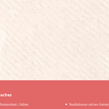
oaches
Amsterdam | Adine
Studiekeuze advies Amst