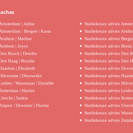
oaches
Amsterdam | Adine
Studiekeuze advies Amst
Amsterdam / Bergen | Karin
Studiekeuze advies Arnh
Arnhem | Marline
Studiekeuze advies Berge
Arnhem | Joyce
Studiekeuze advies Breda
Den Bosch | Deirdre
Studiekeuze advies Den 
Den Haag | Rosalie
Studiekeuze advies Den 
Haarlem | Elisabeth
Studiekeuze advies Deven
Hilversum | Dieuwerke
Studiekeuze advies Haarl
Leiden / Wassenaar | Daniëlle
Studiekeuze advies Hilve
Rotterdam | Harriet
Studiekeuze advies Leide
Utrecht | Saskia
Studiekeuze advies Rotte
Zutpen / Deventer | Florine
Studiekeuze advies Utrech
Studiekeuze advies Wasse
Studiekeuze advies Zutph