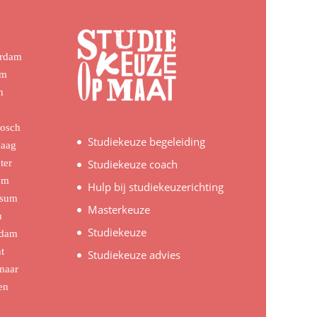
erdam
em
n
Bosch
Studiekeuze begeleiding
Haag
ter
Studiekeuze coach
em
Hulp bij studiekeuzerichting
rsum
Masterkeuze
n
Studiekeuze
rdam
t
Studiekeuze advies
naar
en