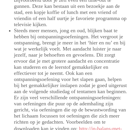
Bijvoorbeeld door je zelf even een time-out te
gunnen. Deze kan bestaan uit een bezoekje aan de
stad, een kopje koffie of lunch met een vriend of
vriendin of een half uurtje je favoriete programma op
televisie kijken.
Steeds meer mensen, jong en oud, blijken baat te
hebben bij ontspanningsoefeningen. Het vergroot je
ontspanning, brengt je meer in het ‘hier en nu’ en bij
wat je werkelijk voelt. Met aandacht luister je naar
jezelf, naar je behoeften en gevoelens. Dit zorgt
ervoor dat je met grotere aandacht en concentratie
kan studeren en de leerstof gemakkelijker en
effectiever tot je neemt. Ook kan een
ontspanningsoefening voor het slapen gaan, helpen
bij het gemakkelijker inslapen zodat je goed uitgerust
aan de volgende studiedag of tentamen kan beginnen.
Er zijn veel verschillende ontspanningsoefeningen:
van oefeningen die puur op de ademhaling zijn
gericht, via oefeningen die op de bewustwording van
het lichaam focussen tot oefeningen die zich meer
richten op je gedachten. Voorbeelden om te
downloaden kan je vinden op:
http://in-balans-met-