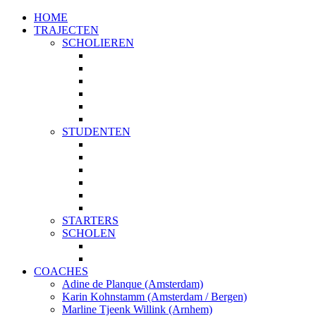
HOME
TRAJECTEN
SCHOLIEREN
PROFIELKEUZE
STUDIEKEUZE
START
TOP 5
PLUS
MAATWERK
STUDENTEN
STUDIEKEUZE
TOP 5
PLUS
MASTERKEUZE
STUDIEPLANNING
MAATWERK
STARTERS
SCHOLEN
START MET JE STUDIEKEUZE
STUDIEKEUZE WORKSHOPS
COACHES
Adine de Planque (Amsterdam)
Karin Kohnstamm (Amsterdam / Bergen)
Marline Tjeenk Willink (Arnhem)