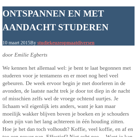
ONTSPANNEN EN MET
AANDACHT STUDEREN
10 maart 2015
By
studiekeuzeopmaat
diversen
door Emilie Egberts
We kennen het allemaal wel: je bent te laat begonnen met
studeren voor je tentamens en er moet nog heel veel
gebeuren. De week ervoor begin je met doorleren in de
avonden, de laatste nacht trek je door tot diep in de nacht
of misschien zelfs wel de vroege ochtend uurtjes. Je
lichaam wil eigenlijk iets anders, want je kan maar
moeilijk wakker blijven boven je boeken en je schouders
doen pijn van het lang achtereen in één houding zitten.
Hoe je het dan toch volhoudt? Koffie, veel koffie, en af en
toe een power nap. Effectief? Niet echt nee… Want je kan