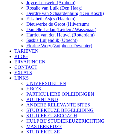
Joyce Leusveld (Arnhem)
Rosalie van Luik (Den Haag)
Deirdre van Schaardenburg (Den Bosch)
Elisabeth Asjes (Haarlem)
Dieuwerke de Groot (Hilversum)
Daniëlle Ladan (Leiden / Wassenaar)
Harriet van den Heuvel (Rotterdam)
Saskia Luijendijk (Utrecht)
Florine Wery (Zutphen / Deventer)
TARIEVEN
BLOG
ERVARINGEN
CONTACT
EXPATS
LINKS
UNIVERSITEITEN
HBO’S
PARTICULIERE OPLEIDINGEN
BUITENLAND
ANDERE RELEVANTE SITES
STUDIEKEUZE BEGELEIDING
STUDIEKEUZECOACH
HULP BIJ STUDIEKEUZERICHTING
MASTERKEUZE
STUDIEKEUZE