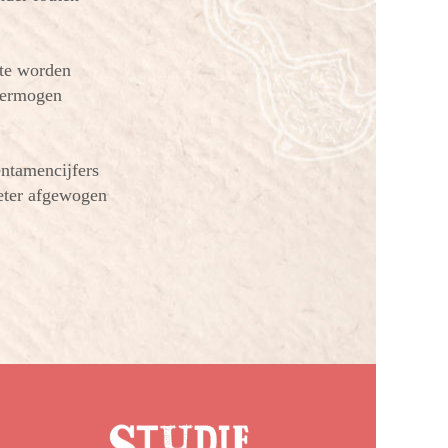
 te worden
vermogen
entamencijfers
eter afgewogen