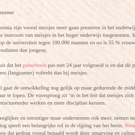
nstamm
ennia zijn vooral meisjes meer gaan presteren in het onderwij
de instroom van meisjes in het hoger onderwijs toegenomen. 
p de universiteit tegen 100.000 mannen en nu is 55 % vrouw.
resultaten dan jongens.
uit dat het
puberbrein
pas
met 24 jaar volgroeid is en dat dit p
rs (langzamer) voltrekt dan bij meisjes.
l gaat de ontwikkeling nog gelijk op maar gedurende de midd
kaar te lopen. De voorsprong zit ‘m in het feit dat meisjes zic
structureerder werken en meer discipline kennen.
eeglijker en onrustiger maar ondernemen ook meer, nemen mee
ng speelt een belangrijke rol in de rijping van het brein.
Neu
ons dat gedrag vooral bepaald wordt door omgeving en cultuu