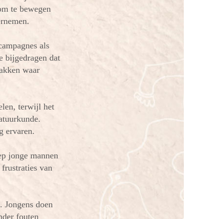
 om te bewegen
ernemen.
scampagnes als
e bijgedragen dat
vakken waar
len, terwijl het
natuurkunde.
g ervaren.
oep jonge mannen
frustraties van
n. Jongens doen
nder fouten