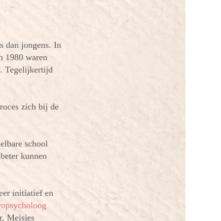
s dan jongens. In
In 1980 waren
 Tegelijkertijd
roces zich bij de
elbare school
h beter kunnen
r initiatief en
ropsycholoog
r. Meisjes