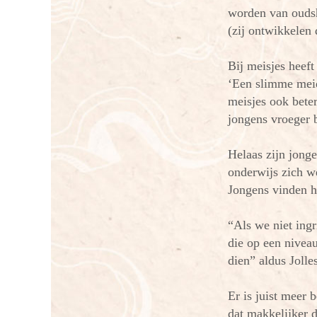
worden van ouds
(zij ontwikkelen
Bij meisjes heef
‘Een slimme meid
meisjes ook bete
jongens vroeger 
Helaas zijn jonge
onderwijs zich we
Jongens vinden hi
“Als we niet ing
die op een niveau
dien” aldus Jolle
Er is juist meer
dat makkelijker d