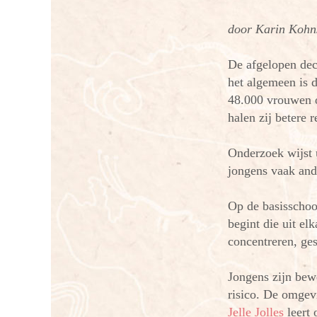
door Karin Koh
De afgelopen dec
het algemeen is 
48.000 vrouwen o
halen zij betere 
Onderzoek wijst 
jongens vaak ande
Op de basisschoo
begint die uit el
concentreren, ge
Jongens zijn bew
risico. De omgevi
Jelle Jolles
leert 