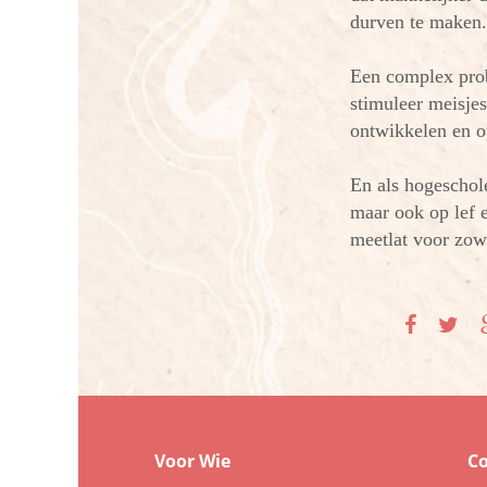
durven te maken.
Een complex prob
stimuleer meisje
ontwikkelen en 
En als hogeschole
maar ook op lef 
meetlat voor zowe
Voor Wie
C