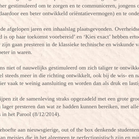
her gestimuleerd om te zorgen en te communiceren, jongens
 daardoor een beter ontwikkeld oriëntatievermogen) en te ond
t de afgelopen jaren een inhaalslag plaatsgevonden. Overheid
 is op haar toekomst voorbereid’ en ‘Kies exact’ hebben erto
r zijn gaan presteren in de klassieke technische en wiskunde 
beter in waren.
ns niet of nauwelijks gestimuleerd om zich taliger te ontwikke
l steeds meer in die richting ontwikkelt, ook bij de wis- en 
er vaak te weinig aansluiting en worden dan als druk en lasti
rijpen zit de samenleving straks opgezadeld met een grote gr
 lager presteren dan wat ze hadden kunnen bereiken, met alle 
s in het Parool (8/12/2014).
 behoefte aan nieuwsgierige, out of the box denkende studente
an meisjes die in het algemeen te perfectionistisch zijn en mi