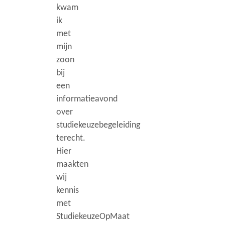
kwam
ik
met
mijn
zoon
bij
een
informatieavond
over
studiekeuzebegeleiding
terecht.
Hier
maakten
wij
kennis
met
StudiekeuzeOpMaat