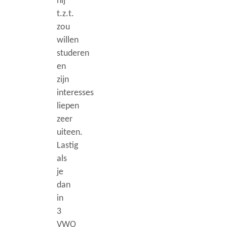
hij
t.z.t.
zou
willen
studeren
en
zijn
interesses
liepen
zeer
uiteen.
Lastig
als
je
dan
in
3
VWO