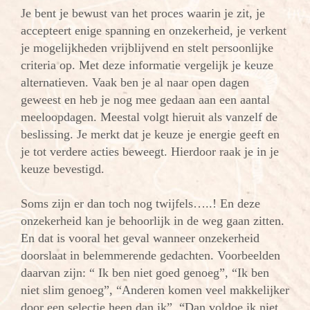
Je bent je bewust van het proces waarin je zit, je
accepteert enige spanning en onzekerheid, je verkent
je mogelijkheden vrijblijvend en stelt persoonlijke
criteria op. Met deze informatie vergelijk je keuze
alternatieven. Vaak ben je al naar open dagen
geweest en heb je nog mee gedaan aan een aantal
meeloopdagen. Meestal volgt hieruit als vanzelf de
beslissing. Je merkt dat je keuze je energie geeft en
je tot verdere acties beweegt. Hierdoor raak je in je
keuze bevestigd.
Soms zijn er dan toch nog twijfels…..! En deze
onzekerheid kan je behoorlijk in de weg gaan zitten.
En dat is vooral het geval wanneer onzekerheid
doorslaat in belemmerende gedachten.
Voorbeelden
daarvan zijn: “ Ik ben niet goed genoeg”, “Ik ben
niet slim genoeg”, “Anderen komen veel makkelijker
door een selectie heen dan ik”, “Dan voldoe ik niet