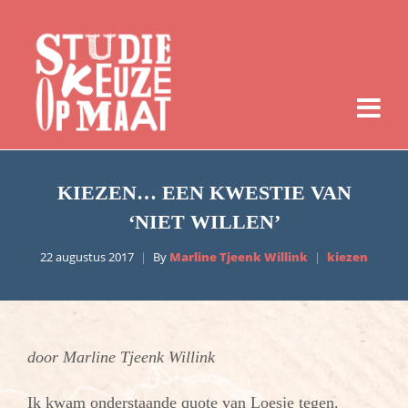
KIEZEN… EEN KWESTIE VAN
‘NIET WILLEN’
22 augustus 2017
By
Marline Tjeenk Willink
kiezen
door Marline Tjeenk Willink
Ik kwam onderstaande quote van Loesje tegen.