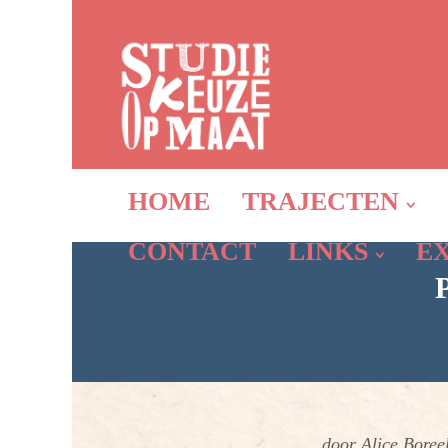
HOME
TRAJECTEN
CONTACT
LINKS
E
door Alice Boree