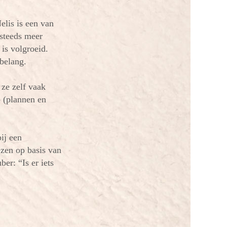
elis is een van
 steeds meer
is volgroeid.
 belang.
ze zelf vaak
b (plannen en
ij een
ezen op basis van
er: “Is er iets