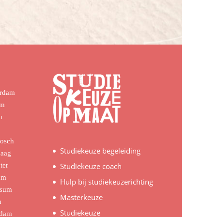
erdam
em
n
Bosch
Studiekeuze begeleiding
Haag
ter
Studiekeuze coach
em
Hulp bij studiekeuzerichting
rsum
Masterkeuze
n
Studiekeuze
rdam