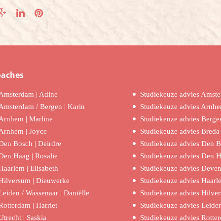
oaches
Amsterdam | Adine
Studiekeuze advies Amst
Amsterdam / Bergen | Karin
Studiekeuze advies Arnh
Arnhem | Marline
Studiekeuze advies Berge
Arnhem | Joyce
Studiekeuze advies Breda
Den Bosch | Deirdre
Studiekeuze advies Den 
Den Haag | Rosalie
Studiekeuze advies Den 
Haarlem | Elisabeth
Studiekeuze advies Deven
Hilversum | Dieuwerke
Studiekeuze advies Haarl
Leiden / Wassenaar | Daniëlle
Studiekeuze advies Hilve
Rotterdam | Harriet
Studiekeuze advies Leide
Utrecht | Saskia
Studiekeuze advies Rotte