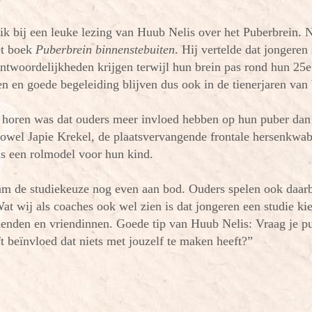
k bij een leuke lezing van Huub Nelis over het Puberbrein. N
et boek
Puberbrein binnenstebuiten
. Hij vertelde dat jongeren
ntwoordelijkheden krijgen terwijl hun brein pas rond hun 25e 
en en goede begeleiding blijven dus ook in
de tienerjaren van
e horen was dat ouders meer invloed hebben op hun puber dan 
zowel Japie Krekel, de plaatsvervangende frontale hersenkwa
ls een rolmodel voor hun kind.
m de studiekeuze nog even aan bod. Ouders spelen ook daarb
Wat wij als coaches ook wel zien is dat jongeren een studie ki
enden en vriendinnen. Goede tip van Huub Nelis: Vraag je pub
t beïnvloed dat niets met jouzelf te maken heeft?”