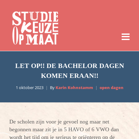
LET OP!! DE BACHELOR DAGEN
KOMEN ERAAN!!
1 oktober 2023
By
Karin Kohnstamm
open dagen
De scholen zijn voor je gevoel nog maar net
begonnen maar zit je in 5 HAVO of 6 VWO dan
wordt het tijd om je serieus te oriënteren op de