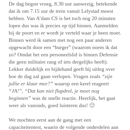
De dag begon vroeg, 8.30 uur aanwezig, betekende
dat ik om 7.15 uur de trein vanuit Lelystad moest
hebben. Van A’dam CS is het toch nog 20 minuten
lopen dus was ik precies op tijd binnen. Aanmelden
bij de poort en er wordt je verteld waar je heen moet.
Binnen werd ik samen met nog een paar anderen
opgewacht door een “burger” (waarom noem ik dat
zo? Omdat het een personeelslid is binnen Defensie
die geen militaire rang of iets dergelijks heeft).
Lekker duidelijk en bijdehand geeft hij uitleg over
hoe de dag zal gaan verlopen. Vragen zoals
“zijn
jullie er klaar mee?”
waarop een kerel reageert
“JA!”,
“Dat kan niet flapdrol, je moet nog
beginnen”
was de snelle reactie. Heerlijk, het gaat
weer als vanouds, goed luisteren dus! 🙂
We mochten eerst aan de gang met een
capaciteitentest, waarin de volgende onderdelen aan