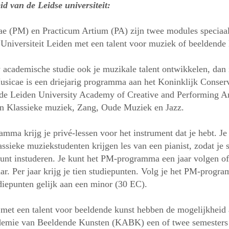
d van de Leidse universiteit:
e (PM) en Practicum Artium (PA) zijn twee modules speciaa
 Universiteit Leiden met een talent voor muziek of beeldende 
w academische studie ook je muzikale talent ontwikkelen, dan 
usicae is een driejarig programma aan het Koninklijk Conser
de Leiden University Academy of Creative and Performing A
en Klassieke muziek, Zang, Oude Muziek en Jazz.
amma krijg je privé-lessen voor het instrument dat je hebt. Je 
lassieke muziekstudenten krijgen les van een pianist, zodat j
kunt instuderen. Je kunt het PM-programma een jaar volgen of
jaar. Per jaar krijg je tien studiepunten. Volg je het PM-progr
diepunten gelijk aan een minor (30 EC).
 met een talent voor beeldende kunst hebben de mogelijkheid
demie van Beeldende Kunsten (KABK) een of twee semesters 