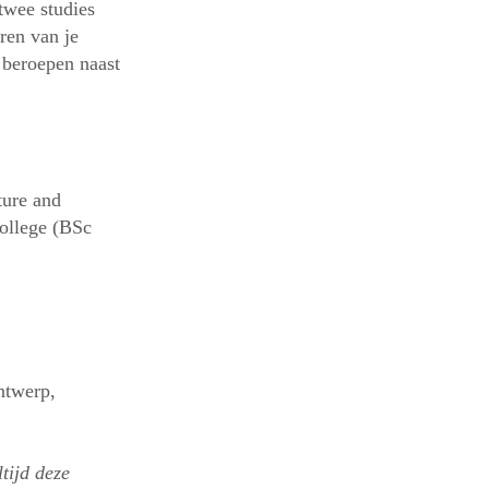
twee studies
eren van je
 beroepen naast
ure and
ollege (BSc
ntwerp,
tijd deze