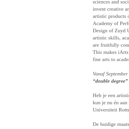
sciences and soci
invent creative an
artistic products
Academy of Perfo
Design of Zuyd U
artistic skills, 
are fruitfully co
This makes iArts 
fine arts to acad
Vanaf September 
“double degree”
Heb je een artis
kun je nu én aa
Universiteit Rott
De huidige maats