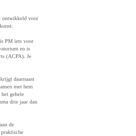
l ontwikkeld voor
kunst.
is PM iets voor
vatorium en is
rts (ACPA). Je
krijgt daarnaast
e samen met hem
 het gehele
amma drie jaar dan
 aan de
praktische