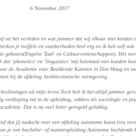
ember 2017
ef uit het verleden en wat jammer dat wij elkaar niet kenden 
erken je twijfels en onzekerheden heel erg en ik heb zelf ook
udie gekozen(Engelse Taal- en Cultuurwetenschappen). Het wer
jk dat ‘phonetics’ en ‘linguistics’ mij helemaal niet konden boe
 voor de Academie voor Beeldende Kunsten in Den Haag en wer
en bij de afdeling Architectonische vormgeving .
beslissingen uit mijn leven.
Toch heb ik het altijd jammer gev
g verdieping zat in de opleiding, vakken als sociologie en ps
academie. Dat is nu veel beter geregeld gelukkig.
rief dat jij nadacht over een afdeling autonome kunst (via ver
un je een bachelor- of masteropleiding Autonome beeldende k