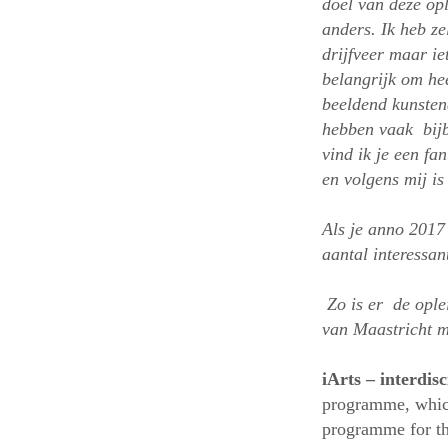
doel van deze op
anders. Ik heb ze
drijfveer maar i
belangrijk om hee
beeldend kunstena
hebben vaak bijb
vind ik je een fa
en volgens mij is
Als je anno 2017
aantal interessan
Zo is er de opl
van Maastricht m
iArts – interdis
programme, which
programme for the