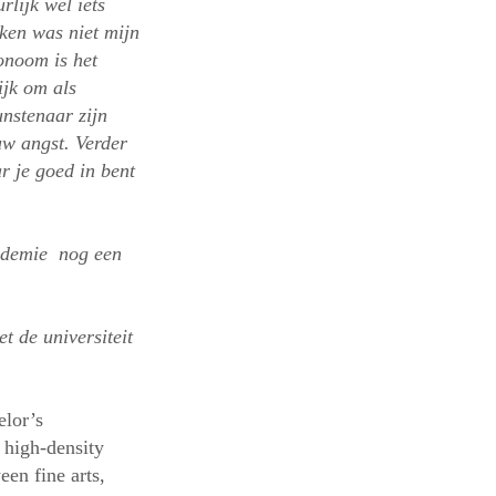
rlijk wel iets
aken was niet mijn
onoom is het
ijk om als
unstenaar zijn
uw angst. Verder
ar je goed in bent
cademie nog een
t de universiteit
elor’s
 high-density
een fine arts,