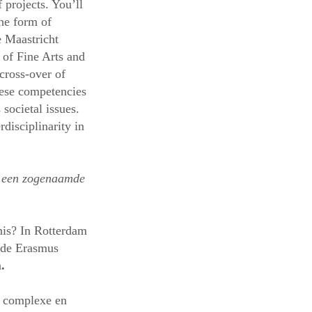
 projects. You’ll
the form of
e Maastricht
of Fine Arts and
cross-over of
These competencies
 societal issues.
disciplinarity in
n een zogenaamde
nis? In Rotterdam
 de Erasmus
n
.
e complexe en