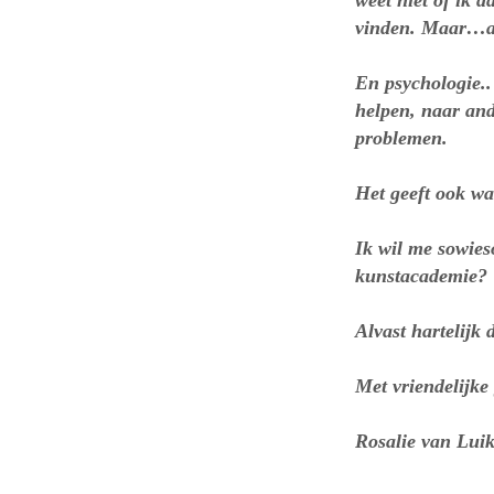
weet niet of ik 
vinden. Maar…als
En psychologie..
helpen, naar and
problemen.
Het geeft ook wa
Ik wil me sowies
kunstacademie?
Alvast hartelijk 
Met vriendelijke 
Rosalie van Lui