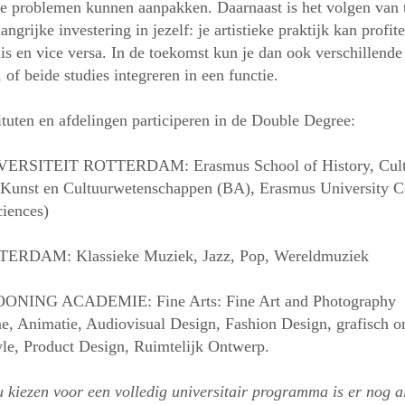
e problemen kunnen aanpakken. Daarnaast is het volgen van 
angrijke investering in jezelf: je artistieke praktijk kan profit
is en vice versa. In de toekomst kun je dan ook verschillende
 of beide studies integreren in een functie.
ituten en afdelingen participeren in de Double Degree:
SITEIT ROTTERDAM: Erasmus School of History, Cult
Kunst en Cultuurwetenschappen (BA), Erasmus University C
ciences)
DAM: Klassieke Muziek, Jazz, Pop, Wereldmuziek
ING ACADEMIE: Fine Arts: Fine Art and Photography
, Animatie, Audiovisual Design, Fashion Design, grafisch o
style, Product Design, Ruimtelijk Ontwerp.
u kiezen voor een volledig universitair programma is er nog al