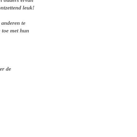
jn ouders ervan
ontzettend leuk!
 anderen te
e toe met hun
er de