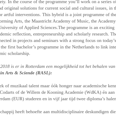
ety. In the course of the programme you’ll work on a series of
d original solutions for current social and cultural issues, in 
 or artful interventions. This hybrid is a joint programme of th
rming Arts, the Maastricht Academy of Music, the Academy 
niversity of Applied Sciences.The programme is an exciting 
academic reflection, entrepreneurship and scholarly research. 
nnected in projects and seminars with a strong focus on today’s
the first bachelor’s programme in the Netherlands to link inter
emic scholarship.
2018 is er in Rotterdam een mogelijkheid tot het behalen va
 in Arts & Sciende (RASL):
tiek of muzikaal talent maar óók honger naar academische ken
n Codarts of de Willem de Kooning Academie (WdKA) én aan
erdam (EUR) studeren en in vijf jaar tijd twee diploma’s hale
chappij heeft behoefte aan multidisciplinaire deskundigen di