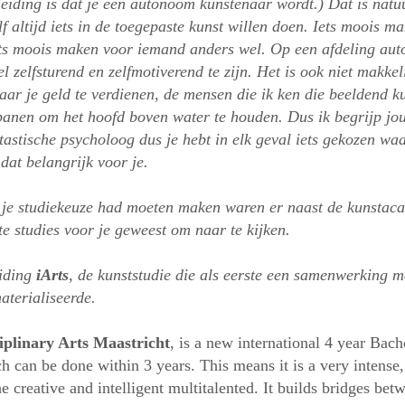
leiding is dat je een autonoom kunstenaar wordt.)
Dat is natuu
lf altijd iets in de toegepaste kunst willen doen. Iets moois m
ets moois maken voor iemand anders wel.
Op een afdeling aut
l zelfsturend en zelfmotiverend te zijn. Het is ook niet makkel
ar je geld te verdienen, de mensen die ik ken die beeldend k
anen om het hoofd boven water te houden. Dus ik begrijp jo
ntastische psycholoog dus je hebt in elk geval iets gekozen wa
 dat belangrijk voor je.
 je studiekeuze had moeten maken waren er naast de kunsta
te studies voor je geweest om naar te kijken.
eiding
iArts
, de kunststudie die als eerste een samenwerking me
aterialiseerde.
ciplinary Arts Maastricht
, is a new international 4 year Bach
 can be done within 3 years. This means it is a very intense,
 creative and intelligent multitalented. It builds bridges betw