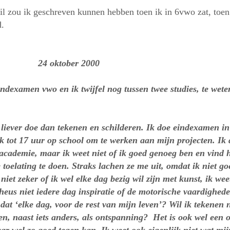
l zou ik geschreven kunnen hebben toen ik in 6vwo zat, toen
d.
ste Adi
tober 2000
eindexamen vwo en ik twijfel nog tussen twee studies, te we
ik liever doe dan tekenen en schilderen. Ik doe eindexamen i
ek tot 17 uur op school om te werken aan mijn projecten. Ik 
academie, maar ik weet niet of ik goed genoeg ben en vind h
toelating te doen. Straks lachen ze me uit, omdat ik niet g
niet zeker of ik wel elke dag bezig wil zijn met kunst, ik weet
 heus niet iedere dag inspiratie of de motorische vaardighed
dat ‘elke dag, voor de rest van mijn leven’? Wil ik tekenen ni
en, naast iets anders, als ontspanning? Het is ook wel een o