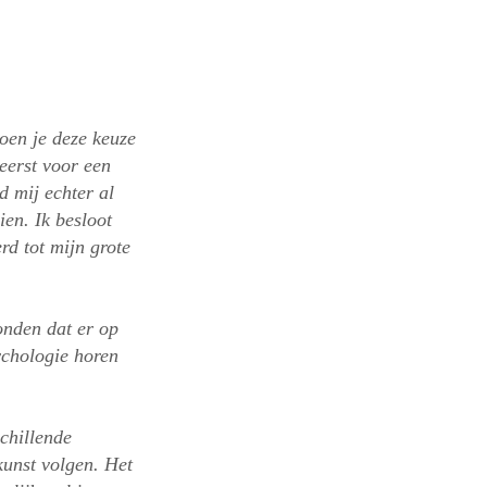
toen je deze keuze
 eerst voor een
d mij echter al
ien. Ik besloot
d tot mijn grote
onden dat er op
ychologie horen
schillende
unst volgen. Het