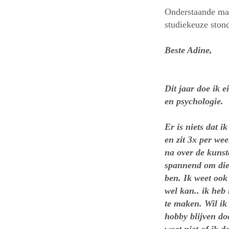
Onderstaande mai
studiekeuze ston
Be
24 ok
Dit jaar doe ik 
en psychologie.
Er is niets dat 
en zit 3x per we
na over de kunst
spannend om die 
ben.
Ik weet ook 
wel kan.. ik heb
te maken. Wil ik 
hobby blijven do