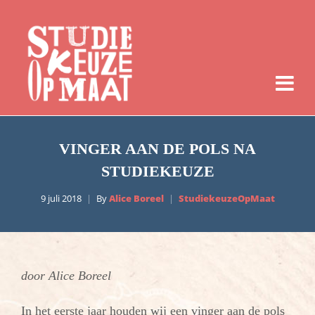
VINGER AAN DE POLS NA
STUDIEKEUZE
9 juli 2018
By
Alice Boreel
StudiekeuzeOpMaat
door Alice Boreel
In het eerste jaar houden wij een vinger aan de pols