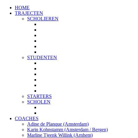
HOME
TRAJECTEN
SCHOLIEREN
PROFIELKEUZE
STUDIEKEUZE
START
TOP 5
PLUS
MAATWERK
STUDENTEN
STUDIEKEUZE
TOP 5
PLUS
MASTERKEUZE
STUDIEPLANNING
MAATWERK
STARTERS
SCHOLEN
START MET JE STUDIEKEUZE
STUDIEKEUZE WORKSHOPS
COACHES
Adine de Planque (Amsterdam)
Karin Kohnstamm (Amsterdam / Bergen)
Marline Tjeenk Willink (Arnhem)