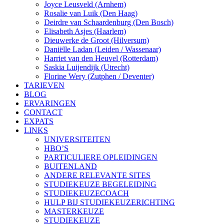
Joyce Leusveld (Arnhem)
Rosalie van Luik (Den Haag)
Deirdre van Schaardenburg (Den Bosch)
Elisabeth Asjes (Haarlem)
Dieuwerke de Groot (Hilversum)
Daniëlle Ladan (Leiden / Wassenaar)
Harriet van den Heuvel (Rotterdam)
Saskia Luijendijk (Utrecht)
Florine Wery (Zutphen / Deventer)
TARIEVEN
BLOG
ERVARINGEN
CONTACT
EXPATS
LINKS
UNIVERSITEITEN
HBO’S
PARTICULIERE OPLEIDINGEN
BUITENLAND
ANDERE RELEVANTE SITES
STUDIEKEUZE BEGELEIDING
STUDIEKEUZECOACH
HULP BIJ STUDIEKEUZERICHTING
MASTERKEUZE
STUDIEKEUZE