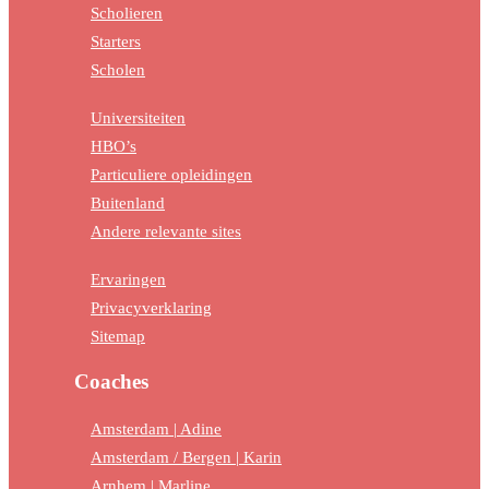
Scholieren
Starters
Scholen
Universiteiten
HBO’s
Particuliere opleidingen
Buitenland
Andere relevante sites
Ervaringen
Privacyverklaring
Sitemap
Coaches
Amsterdam | Adine
Amsterdam / Bergen | Karin
Arnhem | Marline