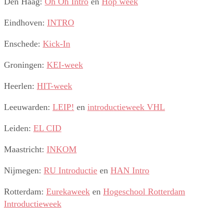
Den Haag:
Oh Oh Intro
en
Hop week
Eindhoven:
INTRO
Enschede:
Kick-In
Groningen:
KEI-week
Heerlen:
HIT-week
Leeuwarden:
LEIP!
en
introductieweek VHL
Leiden:
EL CID
Maastricht:
INKOM
Nijmegen:
RU Introductie
en
HAN Intro
Rotterdam:
Eurekaweek
en
Hogeschool Rotterdam
Introductieweek