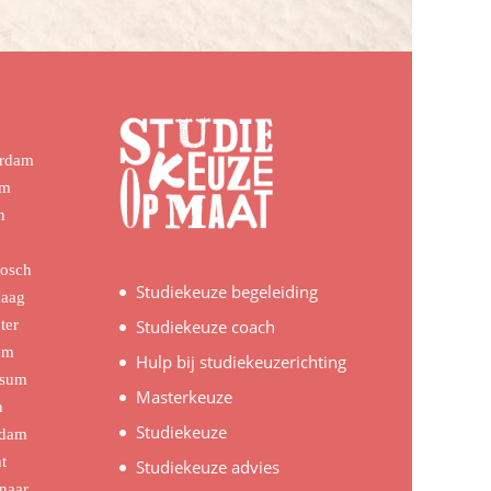
erdam
em
n
Bosch
Studiekeuze begeleiding
Haag
ter
Studiekeuze coach
em
Hulp bij studiekeuzerichting
rsum
Masterkeuze
n
Studiekeuze
rdam
t
Studiekeuze advies
naar