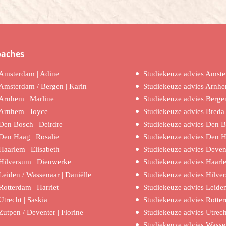
oaches
Amsterdam | Adine
Studiekeuze advies Amst
Amsterdam / Bergen | Karin
Studiekeuze advies Arnh
Arnhem | Marline
Studiekeuze advies Berge
Arnhem | Joyce
Studiekeuze advies Breda
Den Bosch | Deirdre
Studiekeuze advies Den 
Den Haag | Rosalie
Studiekeuze advies Den 
Haarlem | Elisabeth
Studiekeuze advies Deven
Hilversum | Dieuwerke
Studiekeuze advies Haarl
Leiden / Wassenaar | Daniëlle
Studiekeuze advies Hilve
Rotterdam | Harriet
Studiekeuze advies Leide
Utrecht | Saskia
Studiekeuze advies Rotte
Zutpen / Deventer | Florine
Studiekeuze advies Utrech
Studiekeuze advies Wasse