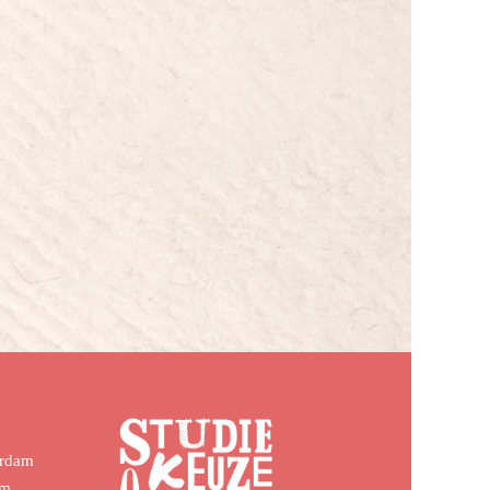
erdam
em