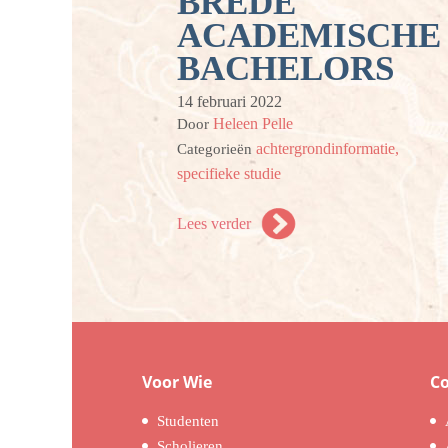
BREDE
ACADEMISCHE
BACHELORS
14 februari 2022
Heleen Pelle
Door
achtergrondinformatie,
Categorieën
specifieke studie
Lees verder
Voor Wie
C
Studenten
Scholieren