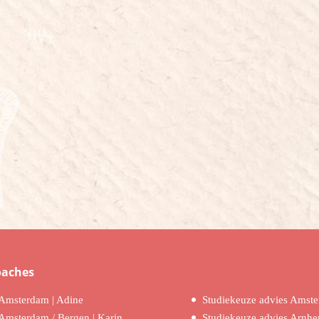
oaches
Amsterdam | Adine
Studiekeuze advies Amst
Amsterdam / Bergen | Karin
Studiekeuze advies Arnh