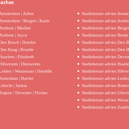
oaches
Amsterdam | Adine
Studiekeuze advies Amst
Amsterdam / Bergen | Karin
Studiekeuze advies Arnh
Arnhem | Marline
Studiekeuze advies Berge
Arnhem | Joyce
Studiekeuze advies Breda
Den Bosch | Deirdre
Studiekeuze advies Den 
Den Haag | Rosalie
Studiekeuze advies Den 
Haarlem | Elisabeth
Studiekeuze advies Deven
Hilversum | Dieuwerke
Studiekeuze advies Haarl
Leiden / Wassenaar | Daniëlle
Studiekeuze advies Hilve
Rotterdam | Harriet
Studiekeuze advies Leide
Utrecht | Saskia
Studiekeuze advies Rotte
Zutpen / Deventer | Florine
Studiekeuze advies Utrech
Studiekeuze advies Wasse
Studiekeuze advies Zutph