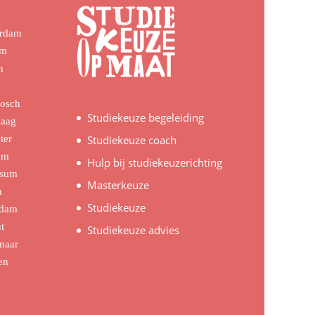
erdam
em
n
Bosch
Studiekeuze begeleiding
Haag
ter
Studiekeuze coach
em
Hulp bij studiekeuzerichting
rsum
Masterkeuze
n
Studiekeuze
rdam
t
Studiekeuze advies
naar
en