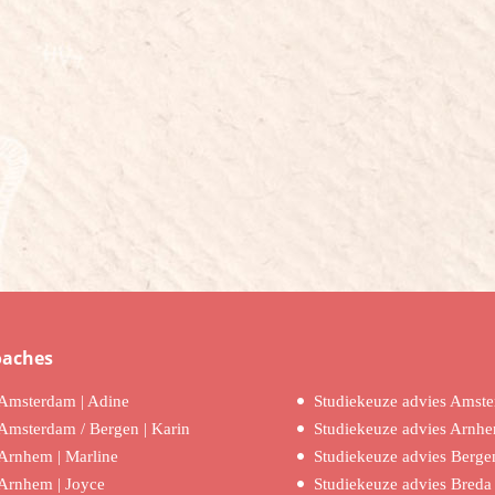
oaches
Amsterdam | Adine
Studiekeuze advies Amst
Amsterdam / Bergen | Karin
Studiekeuze advies Arnh
Arnhem | Marline
Studiekeuze advies Berge
Arnhem | Joyce
Studiekeuze advies Breda