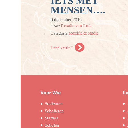
IETS MET
MENSEN….
6 december 2016
Rosalie van Luik
Door
specifieke studie
Categorie
Lees verder
Voor Wie
C
Studenten
Scholieren
Starters
Scholen