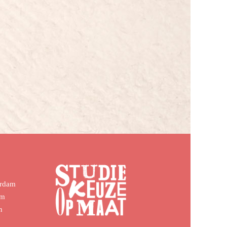
erdam
em
n