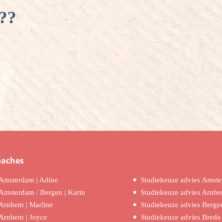
??
oaches
Amsterdam | Adine
Studiekeuze advies Amst
Amsterdam / Bergen | Karin
Studiekeuze advies Arnh
Arnhem | Marline
Studiekeuze advies Berge
Arnhem | Joyce
Studiekeuze advies Breda