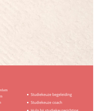
erdam
Studiekeuze begeleiding
em
Studiekeuze coach
n
Hulp bij studiekeuzerichting