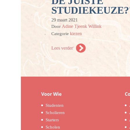
DE JUISTE
STUDIEKEUZE?
29 maart 2021
Adine Tjeenk Willink
Door
kiezen
Categorie
Lees verder
Voor Wie
C
Studenten
Scholieren
Starters
Scholen