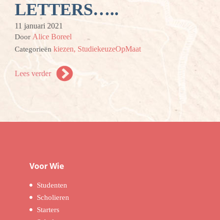
LETTERS…..
11 januari 2021
Alice Boreel
Door
kiezen,
StudiekeuzeOpMaat
Categorieën
Lees verder
Voor Wie
Studenten
Scholieren
Starters