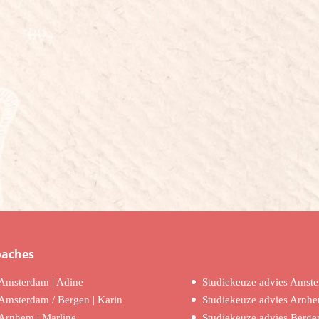
oaches
Amsterdam | Adine
Studiekeuze advies Amst
Amsterdam / Bergen | Karin
Studiekeuze advies Arnh
Arnhem | Marline
Studiekeuze advies Berge