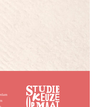
erdam
em
n