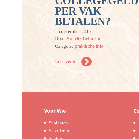
COLLEGEGELD
PER VAK
BETALEN?
15 december 2015
Annette Lehmann
Door
praktische info
Categorie
Lees verder
Voor Wie
C
Studenten
Scholieren
Starters