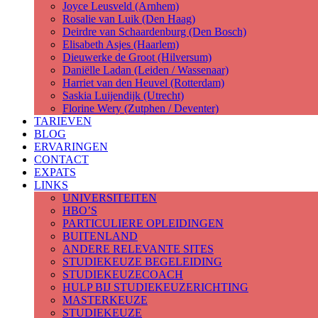
Joyce Leusveld (Arnhem)
Rosalie van Luik (Den Haag)
Deirdre van Schaardenburg (Den Bosch)
Elisabeth Asjes (Haarlem)
Dieuwerke de Groot (Hilversum)
Daniëlle Ladan (Leiden / Wassenaar)
Harriet van den Heuvel (Rotterdam)
Saskia Luijendijk (Utrecht)
Florine Wery (Zutphen / Deventer)
TARIEVEN
BLOG
ERVARINGEN
CONTACT
EXPATS
LINKS
UNIVERSITEITEN
HBO’S
PARTICULIERE OPLEIDINGEN
BUITENLAND
ANDERE RELEVANTE SITES
STUDIEKEUZE BEGELEIDING
STUDIEKEUZECOACH
HULP BIJ STUDIEKEUZERICHTING
MASTERKEUZE
STUDIEKEUZE