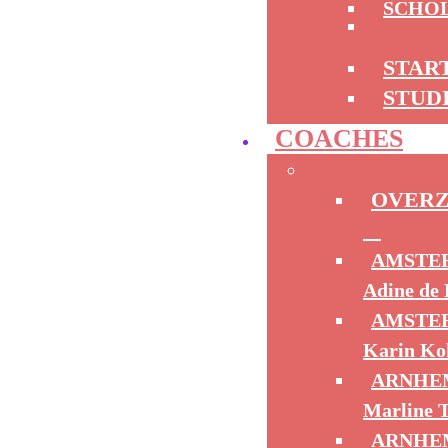
SCHO
STAR
STUD
COACHES
OVERZ
AMSTE
Adine de 
AMSTER
Karin K
ARNHE
Marline T
ARNHE