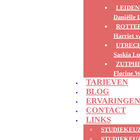
LEIDEN
Daniëlle 
ROTTE
Harriet v
UTREC
Saskia Lu
ZUTPHE
Florine 
TARIEVEN
BLOG
ERVARINGE
CONTACT
LINKS
STUDIEKEU
STUDIEKEU