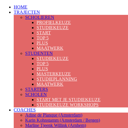
HOME
TRAJECTEN
SCHOLIEREN
PROFIELKEUZE
STUDIEKEUZE
START
TOP 5
PLUS
MAATWERK
STUDENTEN
STUDIEKEUZE
TOP 5
PLUS
MASTERKEUZE
STUDIEPLANNING
MAATWERK
STARTERS
SCHOLEN
START MET JE STUDIEKEUZE
STUDIEKEUZE WORKSHOPS
COACHES
Adine de Planque (Amsterdam)
Karin Kohnstamm (Amsterdam / Bergen)
Marline Tjeenk Willink (Arnhem)