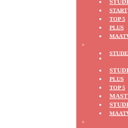
STUD
START
TOP 5
PLUS
MAAT
STUD
STUD
PLUS
TOP 5
MAST
STUD
MAAT