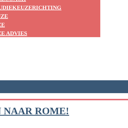
TUDIEKEUZERICHTING
UZE
ZE
E ADVIES
 NAAR ROME!