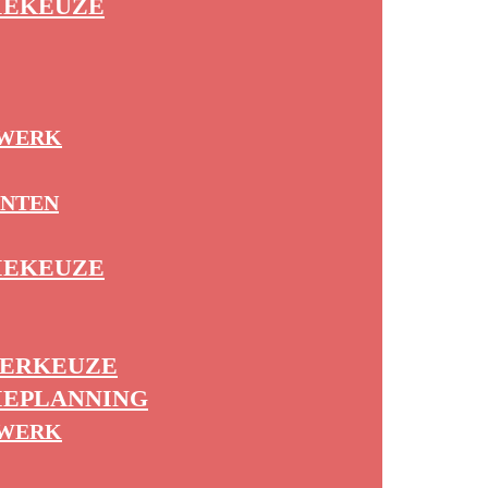
IEKEUZE
WERK
ENTEN
IEKEUZE
ERKEUZE
IEPLANNING
WERK