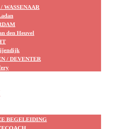
 / WASSENAAR
Ladan
RDAM
an den Heuvel
HT
ijendijk
N / DEVENTER
Wery
N
ZE BEGELEIDING
ZECOACH