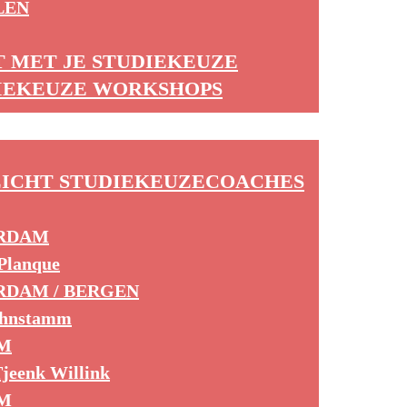
LEN
T MET JE STUDIEKEUZE
IEKEUZE WORKSHOPS
ICHT STUDIEKEUZECOACHES
RDAM
Planque
DAM / BERGEN
ohnstamm
M
jeenk Willink
M