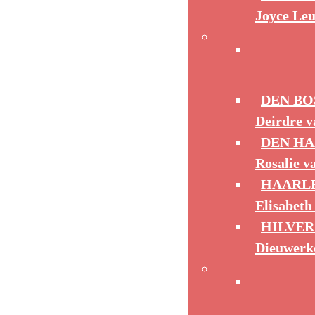
Joyce Leu
DEN B
Deirdre 
DEN H
Rosalie v
HAARL
Elisabeth
HILVE
Dieuwerk