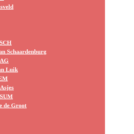
sveld
OSCH
van Schaardenburg
AAG
an Luik
EM
 Asjes
RSUM
e de Groot