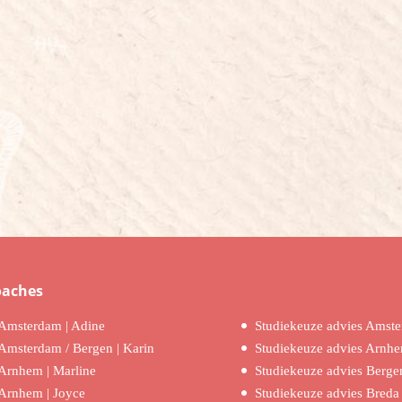
oaches
Amsterdam | Adine
Studiekeuze advies Amst
Amsterdam / Bergen | Karin
Studiekeuze advies Arnh
Arnhem | Marline
Studiekeuze advies Berge
Arnhem | Joyce
Studiekeuze advies Breda