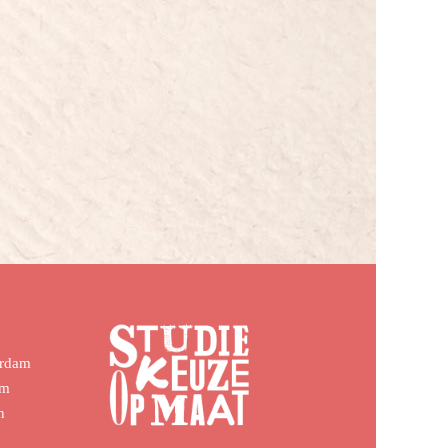
erdam
em
n