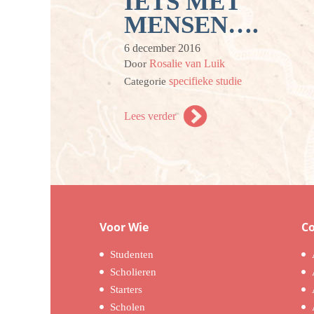
IETS MET
MENSEN….
6 december 2016
Rosalie van Luik
Door
specifieke studie
Categorie
Lees verder
Voor Wie
C
Studenten
Scholieren
Starters
Scholen