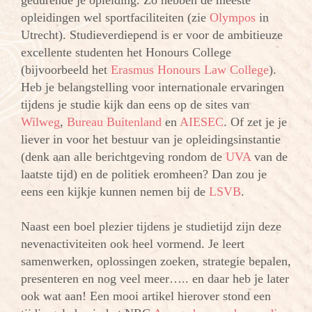
gedurende je opleiding. Zo hebben de meeste
opleidingen wel sportfaciliteiten (zie
Olympos
in
Utrecht). Studieverdiepend is er voor de ambitieuze
excellente studenten het Honours College
(bijvoorbeeld het
Erasmus Honours Law College
).
Heb je belangstelling voor internationale ervaringen
tijdens je studie kijk dan eens op de sites van
Wilweg
,
Bureau Buitenland
en
AIESEC
. Of zet je je
liever in voor het bestuur van je opleidingsinstantie
(denk aan alle berichtgeving rondom de
UVA
van de
laatste tijd) en de politiek eromheen? Dan zou je
eens een kijkje kunnen nemen bij de
LSVB
.
Naast een boel plezier tijdens je studietijd zijn deze
nevenactiviteiten ook heel vormend. Je leert
samenwerken, oplossingen zoeken, strategie bepalen,
presenteren en nog veel meer….. en daar heb je later
ook wat aan! Een mooi artikel hierover stond een