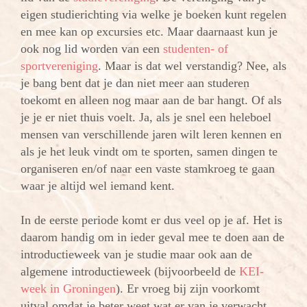
eigen studierichting via welke je boeken kunt regelen
en mee kan op excursies etc. Maar daarnaast kun je
ook nog lid worden van een
studenten- of
sportvereniging
. Maar is dat wel verstandig? Nee, als
je bang bent dat je dan niet meer aan studeren
toekomt en alleen nog maar aan de bar hangt. Of als
je je er niet thuis voelt. Ja, als je snel een heleboel
mensen van verschillende jaren wilt leren kennen en
als je het leuk vindt om te sporten, samen dingen te
organiseren en/of naar een vaste stamkroeg te gaan
waar je altijd wel iemand kent.
In de eerste periode komt er dus veel op je af. Het is
daarom handig om in ieder geval mee te doen aan de
introductieweek van je studie maar ook aan de
algemene introductieweek (bijvoorbeeld de
KEI-
week in Groningen
). Er vroeg bij zijn voorkomt
uitval omdat je beter weet wat er van je verwacht