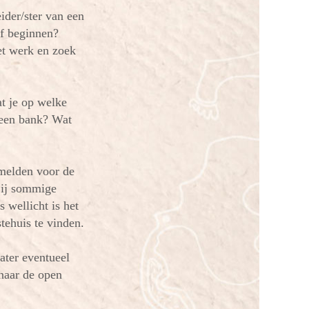
ider/ster van een
jf beginnen?
et werk en zoek
t je op welke
 een bank? Wat
nmelden voor de
Bij sommige
 wellicht is het
tehuis te vinden.
later eventueel
 naar de open