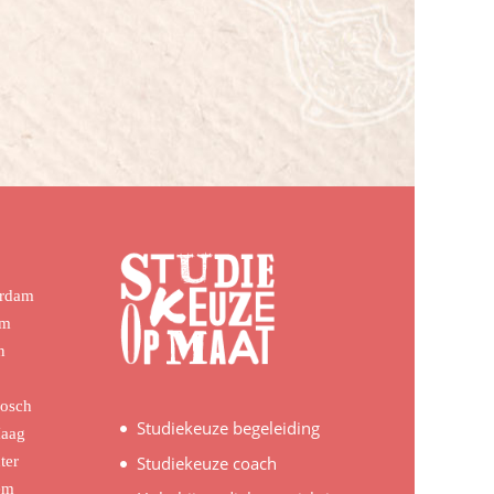
erdam
em
n
Bosch
Studiekeuze begeleiding
Haag
ter
Studiekeuze coach
em