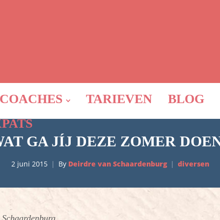
COACHES
TARIEVEN
BLOG
XPATS
AT GA JÍJ DEZE ZOMER DOE
2 juni 2015
By
Deirdre van Schaardenburg
diversen
n Schaardenburg