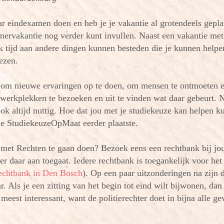
aar eindexamen doen en heb je je vakantie al grotendeels gep
omervakantie nog verder kunt invullen. Naast een vakantie met
ok tijd aan andere dingen kunnen besteden die je kunnen helpe
iezen.
d om nieuwe ervaringen op te doen, om mensen te ontmoeten e
werkplekken te bezoeken en uit te vinden wat daar gebeurt. Na
ok altijd nuttig. Hoe dat jou met je studiekeuze kan helpen
ku
e StudiekeuzeOpMaat eerder plaatste.
 met Rechten te gaan doen? Bezoek eens een rechtbank bij jo
 er daar aan toegaat. Iedere rechtbank is toegankelijk voor he
echtbank in Den Bosch
). Op een paar uitzonderingen na zijn 
r. Als je een zitting van het begin tot eind wilt bijwonen, dan
 meest interessant, want de politierechter doet in bijna alle ge