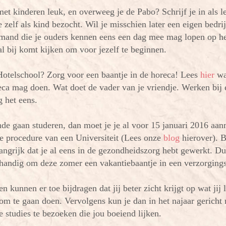
t kinderen leuk, en overweeg je de Pabo? Schrijf je in als le
zelf als kind bezocht. Wil je misschien later een eigen bedri
iemand die je ouders kennen eens een dag mee mag lopen op h
al bij komt kijken om voor jezelf te beginnen.
otelschool? Zorg voor een baantje in de horeca! Lees
hier
wa
oreca mag doen. Wat doet de vader van je vriendje. Werken bij
 het eens.
de gaan studeren, dan moet je je al voor 15 januari 2016 aa
ie procedure van een Universiteit (Lees onze
blog
hierover). 
angrijk dat je al eens in de gezondheidszorg hebt gewerkt. Dus
 handig om deze zomer een vakantiebaantje in een verzorgings
en kunnen er toe bijdragen dat jij beter zicht krijgt op wat jij 
 om te gaan doen. Vervolgens kun je dan in het najaar gericht
 studies te bezoeken die jou boeiend lijken.