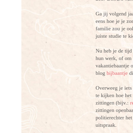
Ga jij volgend j
eens hoe je je z
familie zou je o
juiste studie te k
Nu heb je de tij
hun werk, of om 
vakantiebaantje o
blog
bijbaantje
di
Overweeg je iets
te kijken hoe het
zittingen (bijv.:
r
zittingen openbaa
politierechter het
uitspraak.