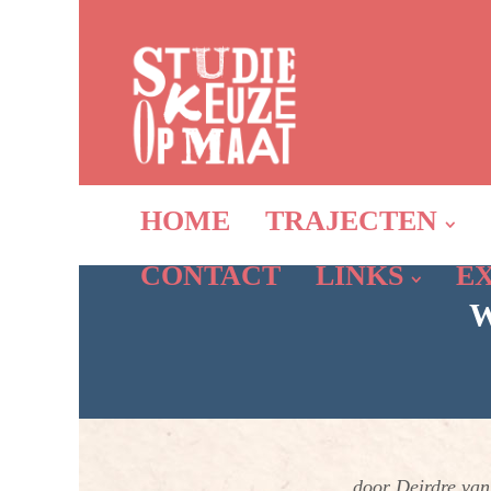
HOME
TRAJECTEN
CONTACT
LINKS
E
W
door Deirdre va