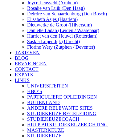
Joyce Leusveld (Arnhem)
Rosalie van Luik (Den Haag)
Deirdre van Schaardenburg (Den Bosch)
Elisabeth Asjes (Haarlem)
Dieuwerke de Groot (Hilversum)
Daniëlle Ladan (Leiden / Wassenaar)
Harriet van den Heuvel (Rotterdam)
Saskia Luijendijk (Utrecht)
Florine Wery (Zutphen / Deventer)
TARIEVEN
BLOG
ERVARINGEN
CONTACT
EXPATS
LINKS
UNIVERSITEITEN
HBO’S
PARTICULIERE OPLEIDINGEN
BUITENLAND
ANDERE RELEVANTE SITES
STUDIEKEUZE BEGELEIDING
STUDIEKEUZECOACH
HULP BIJ STUDIEKEUZERICHTING
MASTERKEUZE
STUDIEKEUZE