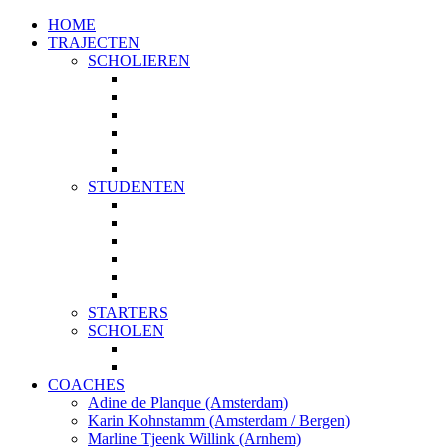
HOME
TRAJECTEN
SCHOLIEREN
PROFIELKEUZE
STUDIEKEUZE
START
TOP 5
PLUS
MAATWERK
STUDENTEN
STUDIEKEUZE
TOP 5
PLUS
MASTERKEUZE
STUDIEPLANNING
MAATWERK
STARTERS
SCHOLEN
START MET JE STUDIEKEUZE
STUDIEKEUZE WORKSHOPS
COACHES
Adine de Planque (Amsterdam)
Karin Kohnstamm (Amsterdam / Bergen)
Marline Tjeenk Willink (Arnhem)