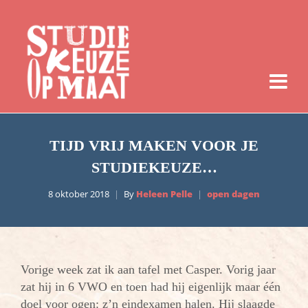
TIJD VRIJ MAKEN VOOR JE
STUDIEKEUZE…
8 oktober 2018
By
Heleen Pelle
open dagen
Vorige week zat ik aan tafel met Casper. Vorig jaar
zat hij in 6 VWO en toen had hij eigenlijk maar één
doel voor ogen: z’n eindexamen halen. Hij slaagde