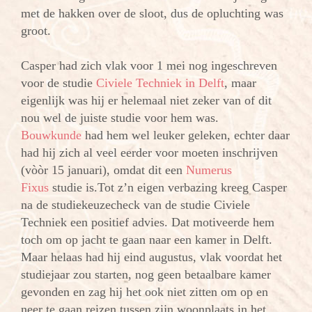
met de hakken over de sloot, dus de opluchting was
groot.
Casper had zich vlak voor 1 mei nog ingeschreven
voor de studie
Civiele Techniek in Delft
, maar
eigenlijk was hij er helemaal niet zeker van of dit
nou wel de juiste studie voor hem was.
Bouwkunde
had hem wel leuker geleken, echter daar
had hij zich al veel eerder voor moeten inschrijven
(vòòr 15 januari), omdat dit een
Numerus
Fixus
studie is.
Tot z’n eigen verbazing kreeg Casper
na de studiekeuzecheck van de studie Civiele
Techniek een positief advies. Dat motiveerde hem
toch om op jacht te gaan naar een kamer in Delft.
Maar helaas had hij eind augustus, vlak voordat het
studiejaar zou starten, nog geen betaalbare kamer
gevonden en zag hij het ook niet zitten om op en
neer te gaan reizen tussen zijn woonplaats in het