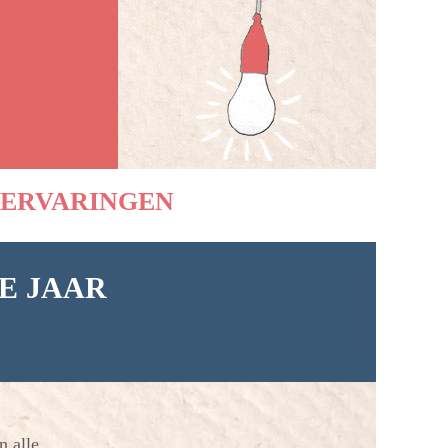
ERVARINGEN
E JAAR
 alle