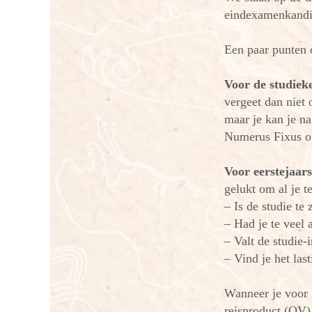
eindexamenkandid
Een paar punten om
Voor de studiek
vergeet dan niet 
maar je kan je na
Numerus Fixus op
Voor eerstejaar
gelukt om al je t
– Is de studie te
– Had je te veel 
– Valt de studie-
– Vind je het las
Wanneer je voor 1
reisproduct (OV)