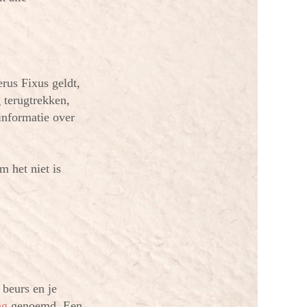
rus Fixus geldt,
g terugtrekken,
informatie over
 het niet is
 beurs en je
ng
genoemd. Een