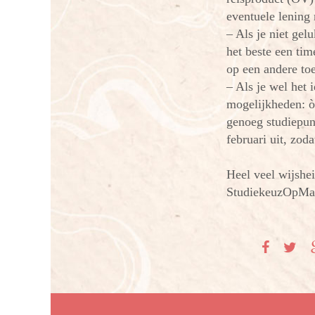
eventuele lening
– Als je niet ge
het beste een ti
op een andere to
– Als je wel het 
mogelijkheden: òf
genoeg studiepunt
februari uit, zod
Heel veel wijshe
StudiekeuzOpMaat