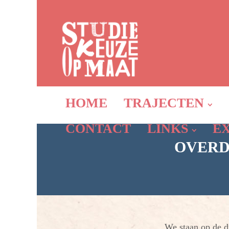
HOME
TRAJECTEN
CONTACT
LINKS
E
OVERD
We staan op de 