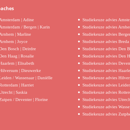
oaches
Amsterdam | Adine
Studiekeuze advies Amst
Amsterdam / Bergen | Karin
Studiekeuze advies Arnh
Arnhem | Marline
Studiekeuze advies Berge
Arnhem | Joyce
Studiekeuze advies Breda
Den Bosch | Deirdre
Studiekeuze advies Den 
Den Haag | Rosalie
Studiekeuze advies Den 
Haarlem | Elisabeth
Studiekeuze advies Deven
Hilversum | Dieuwerke
Studiekeuze advies Haarl
Leiden / Wassenaar | Daniëlle
Studiekeuze advies Hilve
Rotterdam | Harriet
Studiekeuze advies Leide
Utrecht | Saskia
Studiekeuze advies Rotte
Zutpen / Deventer | Florine
Studiekeuze advies Utrech
Studiekeuze advies Wasse
Studiekeuze advies Zutph