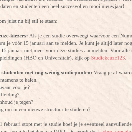
aten en studenten een heel succesvol en mooi nieuwjaar!
 juist nu bij stil te staan:
euze-kiezers:
Als je een studie overweegt waarvoor een Nume
om je vòòr 15 januari aan te melden. Je kunt je altijd later no
 15 januari niet meer voor deze studies aanmelden. Voor alle 
leidingen (HBO en Universitair), kijk op
Studiekeuze123
.
s studenten met nog weinig studiepunten:
Vraag je af waarom
entamens te halen.
 zwaar voor je?
afleiding?
inhoud je tegen?
tig om in een nieuwe structuur te studeren?
 februari stopt met je studie hoef je je eventueel aanvullende
 niet terug te betalen aan DUO. Dit wordt de
1-februariregeli