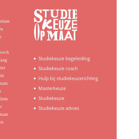
erdam
em
n
Bosch
Studiekeuze begeleiding
Haag
ter
Studiekeuze coach
em
Hulp bij studiekeuzerichting
rsum
Masterkeuze
n
Studiekeuze
rdam
t
Studiekeuze advies
naar
en