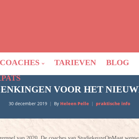
COACHES
TARIEVEN
BLOG
XPATS
ENKINGEN VOOR HET NIEUW
30 december 2019
By
Heleen Pelle
praktische info
drempel van 2020. De coaches van StudiekeuzeOpMaat wensen