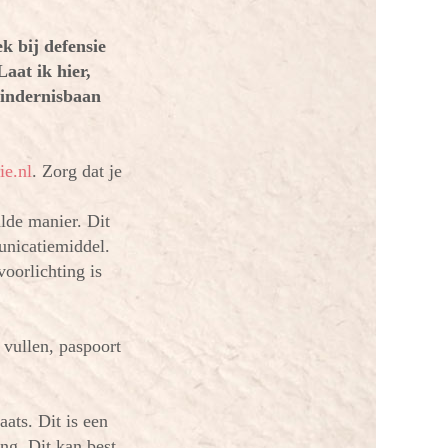
k bij defensie
aat ik hier,
hindernisbaan
e.nl
. Zorg dat je
de manier. Dit
unicatiemiddel.
oorlichting is
 vullen, paspoort
aats. Dit is een
ing. Dit kan best