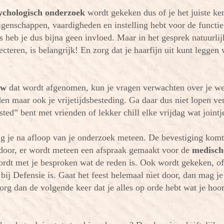
ychologisch onderzoek
wordt gekeken dus of je het juiste ke
eigenschappen, vaardigheden en instelling hebt voor de functie 
es heb je dus bijna geen invloed. Maar in het gesprek natuurlij
lecteren, is belangrijk! En zorg dat je haarfijn uit kunt leggen
ew
dat wordt afgenomen, kun je vragen verwachten over je w
en maar ook je vrijetijdsbesteding. Ga daar dus niet lopen ve
ed” bent met vrienden of lekker chill elke vrijdag wat joint
jg je na afloop van je onderzoek meteen. De bevestiging komt
t door, er wordt meteen een afspraak gemaakt voor de
medisch
rdt met je besproken wat de reden is. Ook wordt gekeken, of
 bij Defensie is. Gaat het feest helemaal niet door, dan mag je
rg dan de volgende keer dat je alles op orde hebt wat je hoo