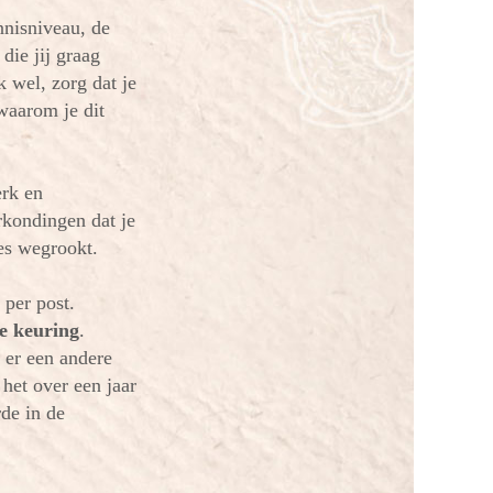
nnisniveau, de
die jij graag
k wel, zorg dat je
 waarom je dit
erk en
rkondingen dat je
jes wegrookt.
 per post.
e keuring
.
 er een andere
 het over een jaar
rde in de