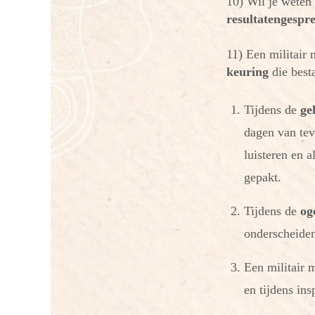
10) Wil je weten 
resultatengespr
11) Een militair
keuring
die best
Tijdens de
ge
dagen van tev
luisteren en a
gepakt.
Tijdens de
og
onderscheiden
Een militair
en tijdens in