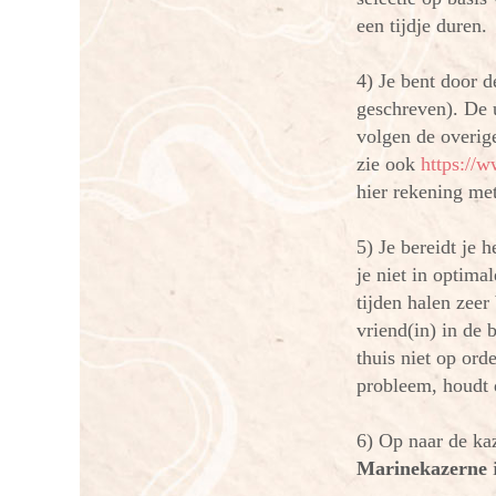
een tijdje duren.
4) Je bent door d
geschreven). De u
volgen de overige
zie ook
https://
hier rekening met
5) Je bereidt je 
je niet in optimal
tijden halen zeer
vriend(in) in de
thuis niet op or
probleem, houdt 
6) Op naar de ka
Marinekazerne
i