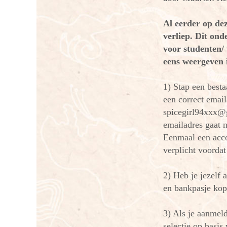
Al eerder op de
verliep. Dit ond
voor studenten/
eens weergeven i
1) Stap een best
een correct emai
spicegirl94xxx@g
emailadres gaat 
Eenmaal een acco
verplicht voordat
2) Heb je jezelf 
en bankpasje kop
3) Als je aanmel
selectie op basis