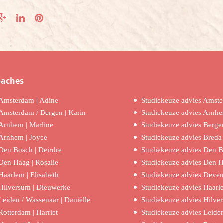
oaches
Amsterdam | Adine
Studiekeuze advies Amst
Amsterdam / Bergen | Karin
Studiekeuze advies Arnh
Arnhem | Marline
Studiekeuze advies Berge
Arnhem | Joyce
Studiekeuze advies Breda
Den Bosch | Deirdre
Studiekeuze advies Den 
Den Haag | Rosalie
Studiekeuze advies Den 
Haarlem | Elisabeth
Studiekeuze advies Deven
Hilversum | Dieuwerke
Studiekeuze advies Haarl
Leiden / Wassenaar | Daniëlle
Studiekeuze advies Hilve
Rotterdam | Harriet
Studiekeuze advies Leide