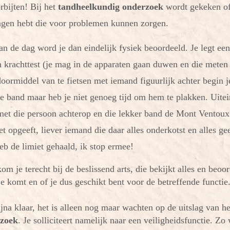
bijten! Bij het
tandheelkundig onderzoek
wordt gekeken of
ngen hebt die voor problemen kunnen zorgen.
an de dag word je dan eindelijk fysiek beoordeeld. Je legt ee
en krachttest (je mag in de apparaten gaan duwen en die meten 
doormiddel van te fietsen met iemand figuurlijk achter begin je
ke band maar heb je niet genoeg tijd om hem te plakken. Uitei
met die persoon achterop en die lekker band de Mont Ventou
et opgeeft, liever iemand die daar alles onderkotst en alles g
heb de limiet gehaald, ik stop ermee!
kom je terecht bij de beslissend arts, die bekijkt alles en beoo
 je komt en of je dus geschikt bent voor de betreffende functie
jna klaar, het is alleen nog maar wachten op de uitslag van he
rzoek
. Je solliciteert namelijk naar een veiligheidsfunctie. Z