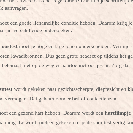
hoe het advies tot stand is gekomen? Dan kun je schriftelijk 
ek
aanvragen.
 moet een goede lichamelijke conditie hebben. Daarom krijg j
aat uit verschillende onderzoeken:
hoortest
moet je hoge en lage tonen onderscheiden. Vermijd
oren lawaaibronnen. Dus geen grote headset op tijdens het 
l helemaal niet op de weg er naartoe met oortjes in. Zorg dat j
entest
wordt gekeken naar gezichtsscherpte, dieptezicht en kl
d vermogen. Dat gebeurt zonder bril of contactlenzen.
 moet een gezond hart hebben. Daarom wordt een
hartfilmpje
spanning. Er wordt meteen gekeken of je de sporttest veilig ku