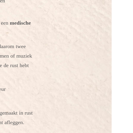
een
e een
medische
 daarom twee
gamen of muziek
e de rust hebt
eur
gemaakt in rust
nt afleggen.