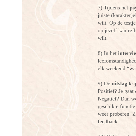
7) Tijdens het
ps
juiste (karakter)
wilt. Op de testj
op jezelf kan ref
wilt.
8) In het
intervi
leefomstandighed
elk weekend “wast
9) De
uitslag
kri
Positief? Je gaa
Negatief? Dan wo
geschikte functie
weer proberen. Zo
feedback.