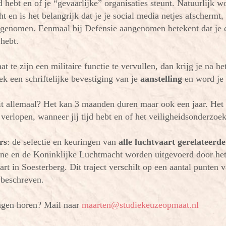
ad hebt en of je “gevaarlijke” organisaties steunt. Natuurlijk w
ht en is het belangrijk dat je je social media netjes afschermt
genomen. Eenmaal bij Defensie aangenomen betekent dat je 
hebt.
taat te zijn een militaire functie te vervullen, dan krijg je na he
ek een schriftelijke bevestiging van je
aanstelling
en word je 
it allemaal? Het kan 3 maanden duren maar ook een jaar. Het 
verlopen, wanneer jij tijd hebt en of het veiligheidsonderzoe
rs
: de selectie en keuringen van
alle luchtvaart gerelateerde
ne en de Koninklijke Luchtmacht worden uitgevoerd door he
t in Soesterberg. Dit traject verschilt op een aantal punten v
 beschreven.
ngen horen? Mail naar
maarten@studiekeuzeopmaat.nl