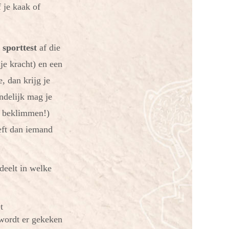
 je kaak of
n
sporttest
af die
je kracht) en een
, dan krijg je
ndelijk mag je
x beklimmen!)
eeft dan iemand
rdeelt in welke
.
t
o wordt er gekeken