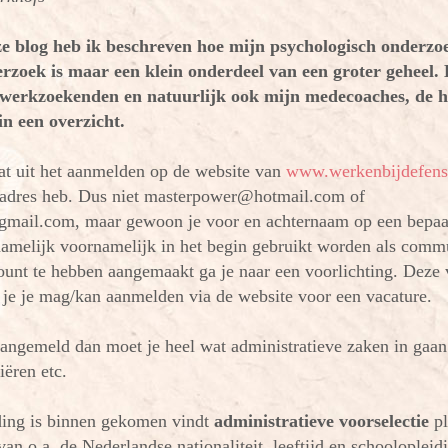
ze blog heb ik beschreven hoe mijn psychologisch onderzoe
erzoek is maar een klein onderdeel van een groter geheel. L
 werkzoekenden en natuurlijk ook mijn medecoaches, de 
n een overzicht.
aat uit het aanmelden op de website van
www.werkenbijdefensi
ladres heb. Dus niet masterpower@hotmail.com of
mail.com, maar gewoon je voor en achternaam op een bepaal
namelijk voornamelijk in het begin gebruikt worden als comm
unt te hebben aangemaakt ga je naar een voorlichting. Deze v
je je mag/kan aanmelden via de website voor een vacature.
aangemeld dan moet je heel wat administratieve zaken in gaan
iëren etc.
ding is binnen gekomen vindt
administratieve voorselectie
pl
 van o.a. de Nederlandse nationaliteit, leeftijd en schoolopleid