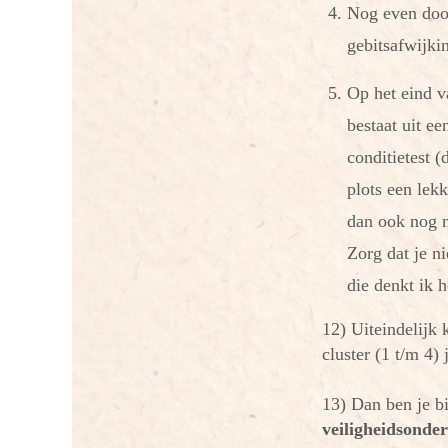
Nog even door
gebitsafwijki
Op het eind v
bestaat uit e
conditietest (
plots een lek
dan ook nog 
Zorg dat je ni
die denkt ik 
12) Uiteindelijk 
cluster (1 t/m 4)
13) Dan ben je bi
veiligheidsonde