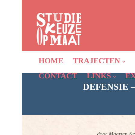
HOME
TRAJECTEN
CONTACT
LINKS
E
DEFENSIE 
door Maarten Ke