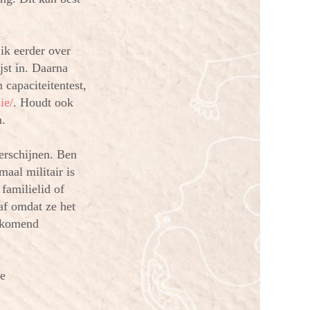
ik eerder over
jst in. Daarna
 capaciteitentest,
ie/
. Houdt ook
n.
verschijnen. Ben
maal militair is
 familielid of
af omdat ze het
orkomend
de