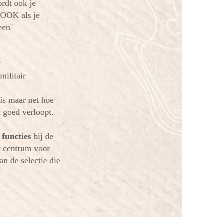
ordt ook je
, OOK als je
een
t
militair
is maar net hoe
k goed verloopt.
 functies
bij de
t centrum voor
an de selectie die