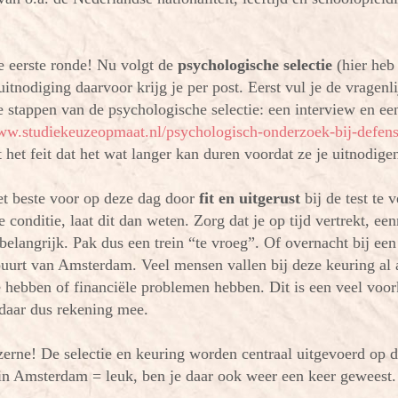
e eerste ronde! Nu volgt de
psychologische selectie
(hier heb 
itnodiging daarvoor krijg je per post. Eerst vul je de vragenli
 stappen van de psychologische selectie: een interview en een
www.studiekeuzeopmaat.nl/psychologisch-onderzoek-bij-defens
 het feit dat het wat langer kan duren voordat ze je uitnodige
het beste voor op deze dag door
fit en uitgerust
bij de test te 
e conditie, laat dit dan weten. Zorg dat je op tijd vertrekt, een
 belangrijk. Pak dus een trein “te vroeg”. Of overnacht bij een
 buurt van Amsterdam. Veel mensen vallen bij deze keuring al 
de hebben of financiële problemen hebben. Dit is een veel vo
daar dus rekening mee.
zerne! De selectie en keuring worden centraal uitgevoerd op 
n Amsterdam = leuk, ben je daar ook weer een keer geweest.