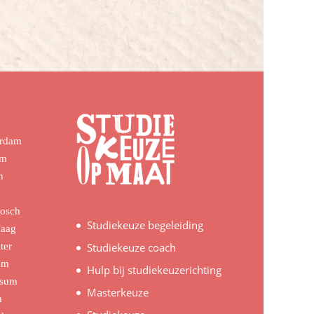
erdam
em
n
Bosch
Studiekeuze begeleiding
Haag
ter
Studiekeuze coach
em
Hulp bij studiekeuzerichting
rsum
Masterkeuze
n