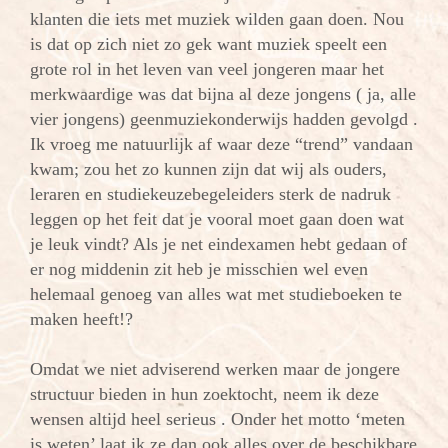
klanten die iets met muziek wilden gaan doen. Nou
is dat op zich niet zo gek want muziek speelt een
grote rol in het leven van veel jongeren maar het
merkwaardige was dat bijna al deze jongens ( ja, alle
vier jongens) geen
muziekonderwijs hadden gevolgd .
Ik vroeg me natuurlijk af waar deze “trend” vandaan
kwam; zou het zo kunnen zijn dat wij als ouders,
leraren en studiekeuzebegeleiders sterk de nadruk
leggen op het feit dat je vooral moet gaan doen wat
je leuk vindt? Als je net eindexamen hebt gedaan of
er nog middenin zit heb je misschien wel even
helemaal genoeg van alles wat met studieboeken te
maken heeft!?
Omdat we niet adviserend werken maar de jongere
structuur bieden in hun zoektocht, neem ik deze
wensen altijd heel serieus . Onder het motto ‘meten
is weten’ laat ik ze dan ook alles over de beschikbare