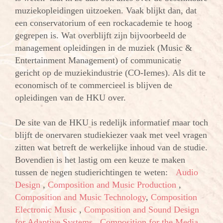
muziekopleidingen uitzoeken. Vaak blijkt dan, dat
een conservatorium of een rockacademie te hoog
gegrepen is. Wat overblijft zijn bijvoorbeeld de
management opleidingen in de muziek (Music &
Entertainment Management) of communicatie
gericht op de muziekindustrie (CO-Iemes). Als dit te
economisch of te commercieel is blijven de
opleidingen van de HKU over.
De site van de HKU is redelijk informatief maar toch
blijft de onervaren studiekiezer vaak met veel vragen
zitten wat betreft de werkelijke inhoud van de studie.
Bovendien is het lastig om een keuze te maken
tussen de negen studierichtingen te weten:
Audio
Design
,
Composition and Music Production
,
Composition and Music Technology
,
Composition
Electronic Music
,
Composition and Sound Design
for Adaptive Systems
,
Composition for the Media
,