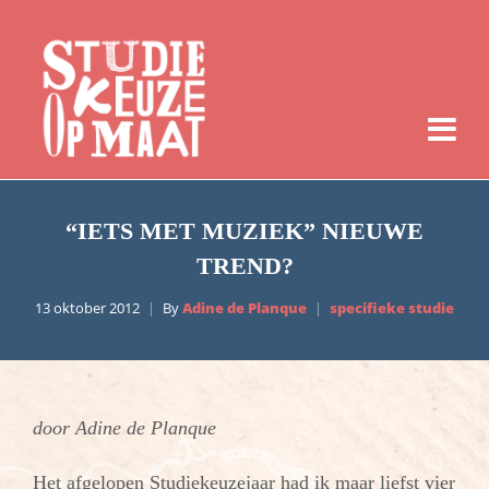
“IETS MET MUZIEK” NIEUWE
TREND?
13 oktober 2012
By
Adine de Planque
specifieke studie
door Adine de Planque
Het afgelopen Studiekeuzejaar had ik maar liefst vier