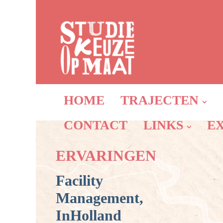
HOME
TRAJECTEN
CONTACT
LINKS
E
ERVARINGEN
Facility
Management,
InHolland