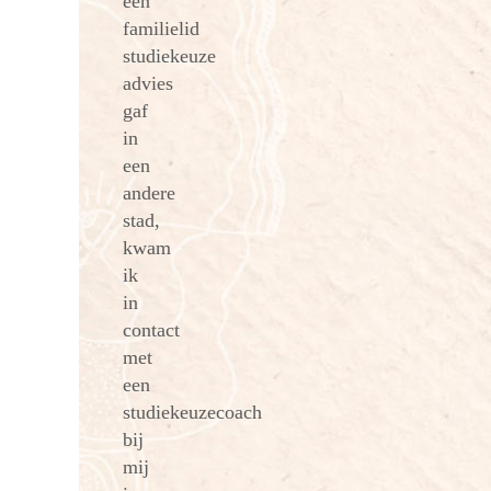
een
familielid
studiekeuze
advies
gaf
in
een
andere
stad,
kwam
ik
in
contact
met
een
studiekeuzecoach
bij
mij