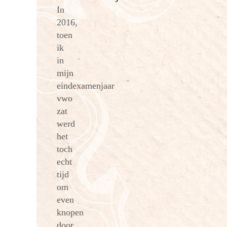
In
2016,
toen
ik
in
mijn
eindexamenjaar
vwo
zat
werd
het
toch
echt
tijd
om
even
knopen
door