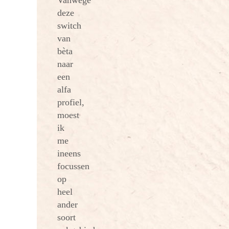
Vanwege
deze
switch
van
bèta
naar
een
alfa
profiel,
moest
ik
me
ineens
focussen
op
heel
ander
soort