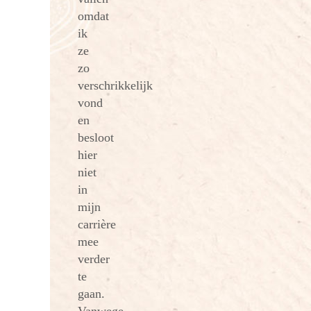
omdat
ik
ze
zo
verschrikkelijk
vond
en
besloot
hier
niet
in
mijn
carrière
mee
verder
te
gaan.