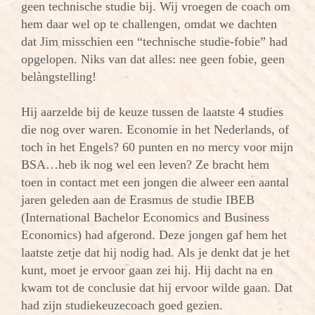
geen technische studie bij. Wij vroegen de coach om
hem daar wel op te challengen, omdat we dachten
dat Jim misschien een “technische studie-fobie” had
opgelopen. Niks van dat alles: nee geen fobie, geen
belàngstelling!
Hij aarzelde bij de keuze tussen de laatste 4 studies
die nog over waren. Economie in het Nederlands, of
toch in het Engels? 60 punten en no mercy voor mijn
BSA…heb ik nog wel een leven? Ze bracht hem
toen in contact met een jongen die alweer een aantal
jaren geleden aan de Erasmus de studie IBEB
(International Bachelor Economics and Business
Economics) had afgerond. Deze jongen gaf hem het
laatste zetje dat hij nodig had. Als je denkt dat je het
kunt, moet je ervoor gaan zei hij. Hij dacht na en
kwam tot de conclusie dat hij ervoor wilde gaan. Dat
had zijn studiekeuzecoach goed gezien.