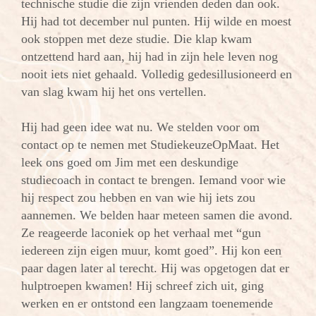
technische studie die zijn vrienden deden dan ook.
Hij had tot december nul punten. Hij wilde en moest
ook stoppen met deze studie. Die klap kwam
ontzettend hard aan, hij had in zijn hele leven nog
nooit iets niet gehaald. Volledig gedesillusioneerd en
van slag kwam hij het ons vertellen.
Hij had geen idee wat nu. We stelden voor om
contact op te nemen met StudiekeuzeOpMaat. Het
leek ons goed om Jim met een deskundige
studiecoach in contact te brengen. Iemand voor wie
hij respect zou hebben en van wie hij iets zou
aannemen. We belden haar meteen samen die avond.
Ze reageerde laconiek op het verhaal met “gun
iedereen zijn eigen muur, komt goed”. Hij kon een
paar dagen later al terecht. Hij was opgetogen dat er
hulptroepen kwamen! Hij schreef zich uit, ging
werken en er ontstond een langzaam toenemende