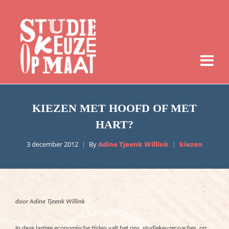
KIEZEN MET HOOFD OF MET
HART?
3 december 2012
By
Adine Tjeenk Willink
kiezen
door Adine Tjeenk Willink
In deze lastige economische tijden valt het ons, studiekeuzecoaches, op