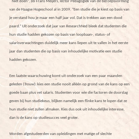
“
Niet doen”, zei Frans Meijers, lector Pedagogiek van de beroepsvorming
van de Haagse Hogeschool al in 2009. “Een studie die je kiest op basis van
je verstand hou je maar een half jaar vol. Dat is trekken aan een dood
paard.” Uit onderzoek dat jaar van ResearchNed bleek dat studenten die
hun studie hadden gekozen op basis van loopbaan-, status- of
salarisverwachtingen duidelijk meer kans liepen uit te vallen in het eerste
jaar dan studenten die op basis van inhoudelijke motivatie een studie
hadden gekozen.
Een laatste waarschuwing komt uit onderzoek van een paar maanden
geleden (
Trouw
): kies een studie nooit alléén op grond van de kans op een
goede baan plus vet salaris. Studenten voor wie die factoren de doorslag
geven bij hun studiekeus, blijken namelijk een flinke kans te lopen dat ze
hun studie niet zullen afmaken. Kies dus ook uit inhoudelijke interesse,
dan is de kans op studiesucces veel groter.
Worden afgestudeerden van opleidingen met matige of slechte