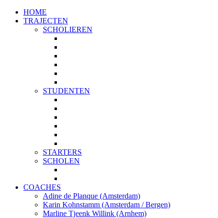
HOME
TRAJECTEN
SCHOLIEREN
PROFIELKEUZE
STUDIEKEUZE
START
TOP 5
PLUS
MAATWERK
STUDENTEN
STUDIEKEUZE
TOP 5
PLUS
MASTERKEUZE
STUDIEPLANNING
MAATWERK
STARTERS
SCHOLEN
START MET JE STUDIEKEUZE
STUDIEKEUZE WORKSHOPS
COACHES
Adine de Planque (Amsterdam)
Karin Kohnstamm (Amsterdam / Bergen)
Marline Tjeenk Willink (Arnhem)