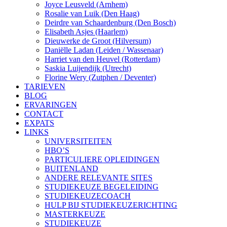
Joyce Leusveld (Arnhem)
Rosalie van Luik (Den Haag)
Deirdre van Schaardenburg (Den Bosch)
Elisabeth Asjes (Haarlem)
Dieuwerke de Groot (Hilversum)
Daniëlle Ladan (Leiden / Wassenaar)
Harriet van den Heuvel (Rotterdam)
Saskia Luijendijk (Utrecht)
Florine Wery (Zutphen / Deventer)
TARIEVEN
BLOG
ERVARINGEN
CONTACT
EXPATS
LINKS
UNIVERSITEITEN
HBO’S
PARTICULIERE OPLEIDINGEN
BUITENLAND
ANDERE RELEVANTE SITES
STUDIEKEUZE BEGELEIDING
STUDIEKEUZECOACH
HULP BIJ STUDIEKEUZERICHTING
MASTERKEUZE
STUDIEKEUZE