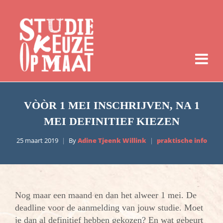
VÒÒR 1 MEI INSCHRIJVEN, NA 1
MEI DEFINITIEF KIEZEN
25 maart 2019
By
Adine Tjeenk Willink
praktische info
Nog maar een maand en dan het alweer 1 mei. De
deadline voor de aanmelding van jouw studie. Moet
je dan al definitief hebben gekozen? En wat gebeurt