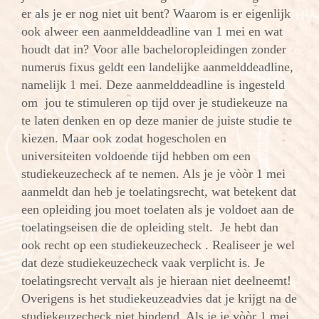
er als je er nog niet uit bent? Waarom is er eigenlijk
ook alweer een aanmelddeadline van 1 mei en wat
houdt dat in?
Voor alle bacheloropleidingen zonder
numerus fixus geldt een landelijke aanmelddeadline,
namelijk 1 mei. Deze aanmelddeadline is ingesteld
om jou te stimuleren op tijd over je studiekeuze na
te laten denken en op deze manier de juiste studie te
kiezen. Maar ook zodat hogescholen en
universiteiten voldoende tijd hebben om een
studiekeuzecheck af te nemen. Als je je vòòr 1 mei
aanmeldt dan heb je toelatingsrecht, wat betekent dat
een opleiding jou moet toelaten als je voldoet aan de
toelatingseisen die de opleiding stelt. Je hebt dan
ook recht op een studiekeuzecheck . Realiseer je wel
dat deze studiekeuzecheck vaak verplicht is. Je
toelatingsrecht vervalt als je hieraan niet deelneemt!
Overigens is het studiekeuzeadvies dat je krijgt na de
studiekeuzecheck niet bindend. Als je je vòòr 1 mei