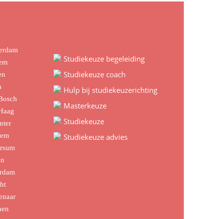
terdam
Studiekeuze begeleiding
hem
Studiekeuze coach
en
a
Hulp bij studiekeuzerichting
 Bosch
Masterkeuze
 Haag
Studiekeuze
nter
lem
Studiekeuze advies
ersum
en
erdam
ht
enaar
hen