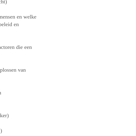
cht)
mensen en welke
beleid en
actoren die een
plossen van
n
ker)
)