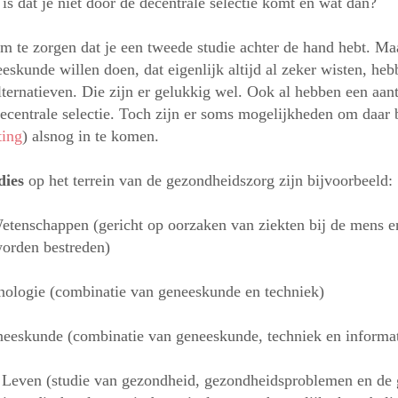
 is dat je niet door de decentrale selectie komt en wat dan?
om te zorgen dat je een tweede studie achter de hand hebt. M
skunde willen doen, dat eigenlijk altijd al zeker wisten, heb
ternatieven. Die zijn er gelukkig wel. Ook al hebben een aan
decentrale selectie. Toch zijn er soms mogelijkheden om daar 
ting
) alsnog in te komen.
dies
op het terrein van de gezondheidszorg zijn bijvoorbeeld:
tenschappen (gericht op oorzaken van ziekten bij de mens e
orden bestreden)
nologie (combinatie van geneeskunde en techniek)
eeskunde (combinatie van geneeskunde, techniek en informat
Leven (studie van gezondheid, gezondheidsproblemen en de 