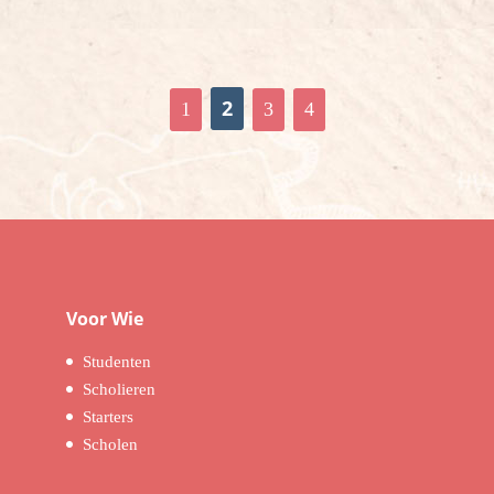
2
1
3
4
Voor Wie
Studenten
Scholieren
Starters
Scholen