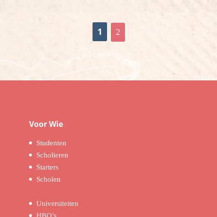
1
2
Voor Wie
Studenten
Scholieren
Starters
Scholen
Universiteiten
HBO’s